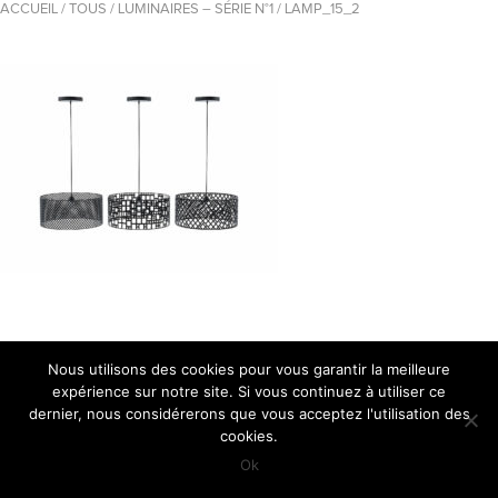
ACCUEIL
/
TOUS
/
LUMINAIRES – SÉRIE N°1
/
LAMP_15_2
Nous utilisons des cookies pour vous garantir la meilleure
© rcgraphics - 2018 | Création de site internet :
StoryCom
|
expérience sur notre site. Si vous continuez à utiliser ce
Mentions légales
dernier, nous considérerons que vous acceptez l'utilisation des
cookies.
Ok